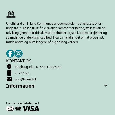
UngBillund er Billund Kommunes ungdomsskole – et fællesskab for
unge fra 7. klasse til 18 år. Vi skaber rammer for læring, fællesskab og
udvikling gennem fritidsaktiviteter, klubber, rejser, kreative projekter og
spændende undervisningstilbud. Hos os handler det om at prøve nyt,
møde andre og blive klogere på sig selv og verden.
KONTAKT OS
location_on
Tinghusgade 14, 7200 Grindsted
smartphone
79727022
mail
ung@billund.dk
keyboard_arrow_down
Information
Her kan du betale med