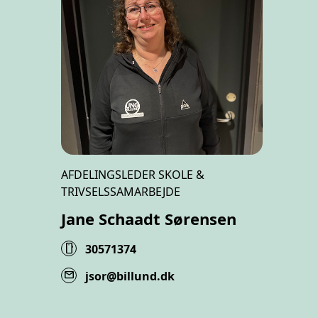
AFDELINGSLEDER SKOLE &
TRIVSELSSAMARBEJDE
Jane Schaadt Sørensen
smartphone
30571374
mail
jsor@billund.dk