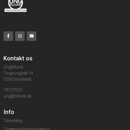
Kontakt os
UngBillund
Tinghusgade 14
7200 Grindsted
79727022
ung@billund.dk
Info
Tilmelding
Tilgængelighedserklæring